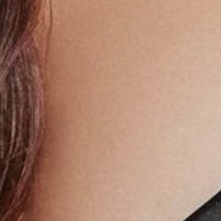
Сайт использует куки-файлы, чтобы
сделать ваше пребывание на нём
максимально удобным. Ознакомьтесь
с
политикой конфиденциальности
.
Нажимая на кнопку, вы даете
согласие
на получение информационной
рассылки
.
Принять